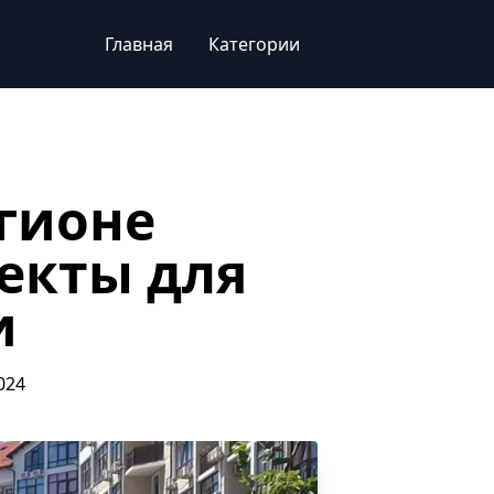
Главная
Категории
гионе
екты для
и
024