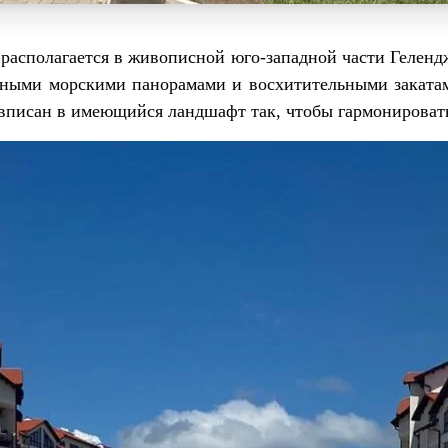
асполагается в живописной юго-западной части Гелендж
пными морскими панорамами и восхитительными заката
а вписан в имеющийся ландшафт так, чтобы гармонироват