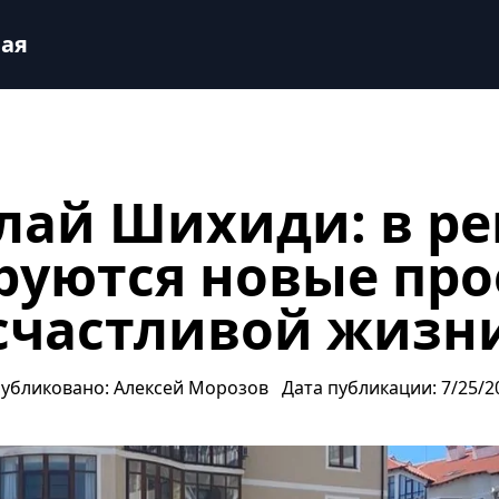
кты для счастливой жизни
рая
лай Шихиди: в ре
руются новые про
счастливой жизн
убликовано: Алексей Морозов
Дата публикации: 7/25/2