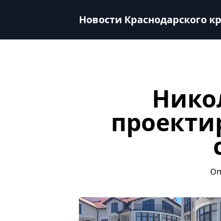
Николай Шихиди: в регионе проектируются новые прое
Новости Краснодарского к
Нико
проекти
Оп